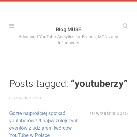
Blog MUSE
Advanced YouTube Analytics for Brands, MCNs and
Influencers
About MUSE
Categories
Posts tagged:
“youtuberzy”
About MUSE
DISPLAYING 1 POST
Posts
Gdzie najprościej spotkać
10 września 2015
youtuberów? 9 najważniejszych
eventów z udziałem twórców
YouTube w Polsce