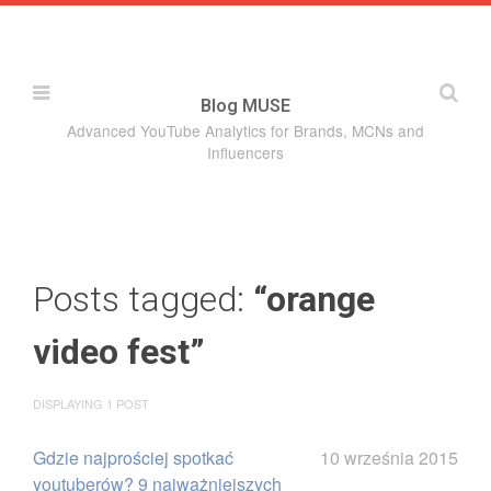
Blog MUSE
Advanced YouTube Analytics for Brands, MCNs and
Influencers
About MUSE
Categories
Posts tagged:
“orange
About MUSE
video fest”
Posts
DISPLAYING 1 POST
Gdzie najprościej spotkać
10 września 2015
youtuberów? 9 najważniejszych